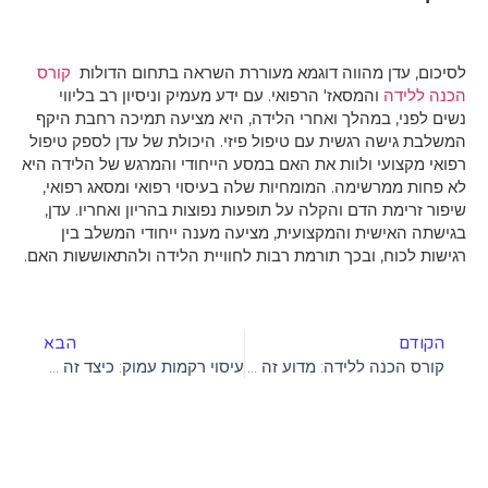
ן מהווה דוגמא מעוררת השראה בתחום הדולות
קורס
ה
והמסאז' הרפואי. עם ידע מעמיק וניסיון רב בליווי
 במהלך ואחרי הלידה, היא מציעה תמיכה רחבת היקף
 רגשית עם טיפול פיזי. היכולת של עדן לספק טיפול
י ולוות את האם במסע הייחודי והמרגש של הלידה היא
שימה. המומחיות שלה בעיסוי רפואי ומסאג רפואי,
 הדם והקלה על תופעות נפוצות בהריון ואחריו. עדן,
שית והמקצועית, מציעה מענה ייחודי המשלב בין
, ובכך תורמת רבות לחוויית הלידה ולהתאוששות האם.
הבא
קורס הכנה ללידה: מדוע זה חשוב ומה לצפות
עיסוי רקמות עמוק: כיצד זה עוזר