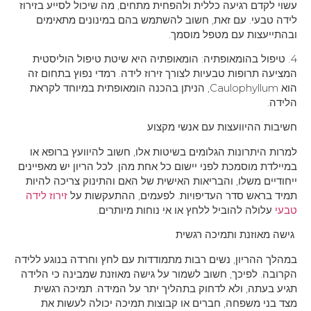
עשוי לקדם רגיעה כללית ולהפחית מתחים, מה שיכול לסייע בזירוז
לידה טבעי. עם זאת, חשוב להשתמש בהם במינונים מתאימים
ובהתייעצות עם מטפל מוסמך.
4. טיפול בהומאופתיה: הומאופתיה היא שיטת טיפול הוליסטית
המציעה תרופות טבעיות לצורך זירוז לידה. רמדי נפוץ בתחום זה
הוא Caulophyllum, הניתן בהכנה הומאופתית במיוחד לקראת
הלידה.
חשיבות ההיוועצות עם אנשי מקצוע
למרות היתרונות הגלומים בשיטות אלו, חשוב להיוועץ ברופא או
במיילדת מוסמכת לפני יישום כל אחת מהן. לכל הריון יש מאפיינים
ייחודיים משלו, והבריאות האישית של האם והתינוק צריכה להיות
תמיד בראש סדר העדיפויות. לפעמים, ההתעקשות על
זירוז לידה
טבעי
עלולה להוביל ללחץ או אי נוחות מיותרים.
גישה מאוזנת ותמיכה רגשית
במהלך ההריון, נשים רבות מתמודדות עם לחץ וחרדה בנוגע ללידה
הקרובה. לפיכך, חשוב לשמור על גישה מאוזנת שמבינה כי הלידה
תגיע בעתה, ולא לדחוק בתהליך יתר על המידה. תמיכה רגשית
מצד בני משפחה, חברים או קבוצות תמיכה יכולה לעשות את