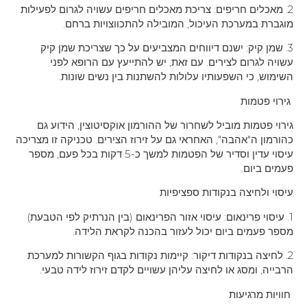
2. מאכלים חריפים: צריכת מאכלים חריפים עשויה לגרום לפעילות
מוגברת במערכת העיכול, המובילה להתכווצויות ברחם.
3. שמן קיק: ישנם דיווחים המצביעים על כך שצריכת שמן קיק
עשויה לגרום לצירים. עם זאת, יש להתייעץ עם הרופא לפני
השימוש, כי השפעותיו עלולות להשתנות בין נשים שונות.
גירוי פטמות
גירוי פטמות מוביל לשחרור של ההורמון אוקסיטוצין, הידוע גם
כהורמון ה"אהבה", האחראי גם על זירוז הצירים. טכניקה זו מצריכה
עיסוי עדין וסדיר של הפטמות למשך כ-5 דקות בכל פעם, מספר
פעמים ביום.
עיסוי ולחיצה בנקודות ספציפיות
1. עיסוי פרינאום: עיסוי אזור הפרינאום (בין הנרתיק לפי הטבעת)
מספר פעמים ביום יכול לעזור בהכנה לקראת הלידה.
2. לחיצה בנקודות דיקור: קיימות נקודות בגוף הקשורות למערכת
הרבייה, ומסג או לחיצה עליהן עשויים לקדם זירוז לידה טבעי.
חוויות מרגיעות