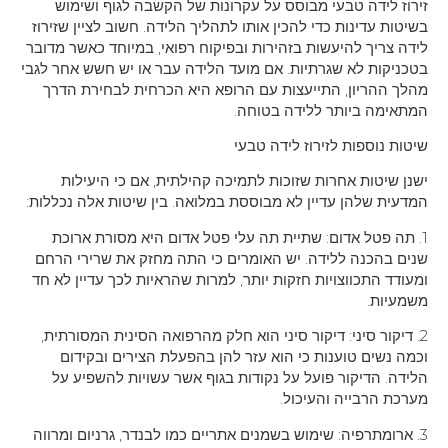
זירוז לידה טבעי מבוסס על עקרונות של הקשבה לגוף ושימוש
בשיטות עדינות כדי להכין אותו לתהליך הלידה. חשוב לציין שזירוז
לידה צריך להיעשות בזהירות ובפיקוח רפואי, במיוחד כאשר מדובר
בטכניקות לא שגרתיות. אם מועד הלידה עבר או יש חשש אחר לגבי
מהלך ההריון, התייעצות עם הרופא היא הכרחית לבחירת הדרך
המתאימה ביותר ללידה בטוחה.
שיטות נוספות לזירוז לידה טבעי
ישנן שיטות אחרות שזוכות לתמיכה קהילתית, אם כי היעילות
המדעית שלהן עדיין לא מבוססת במלואה. בין שיטות אלה נכללות:
1. תה פטל אדום: שתיית תה עלי פטל אדום היא מסורת ארוכת
שנים בהכנה ללידה. יש האומרים כי התה מחזק את שרירי הרחם
ומעודד התכווצויות חזקות יותר, למרות שהראיות לכך עדיין לא חד
משמעיות.
2. דיקור סיני: דיקור סיני הוא חלק מהרפואה הסינית המסורתית,
וכמה נשים טוענות כי הוא עזר להן בהפעלת הצירים ובקידום
הלידה. הדיקור פועל על נקודות בגוף אשר עשויות להשפיע על
מערכת הרבייה והעיכול.
3. ארומתרפיה: שימוש בשמנים אתריים כמו לבנדר, גרניום ומרווה