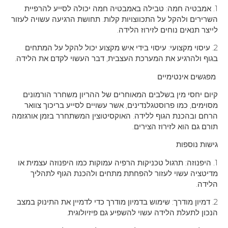
1. אמבטיה חמה: טבילה באמבטיה חמה יכולה לסייע להרפיית
השרירים ולהקל על התכווצויות קלות. תחושת הרגיעה עשויה לעזור
לייצר תנאים נוחים לזירוז הלידה.
2. עיסוי מקצועי: עיסוי בידי איש מקצוע יכול להקל על המתחים
בגוף ולהרגיע את המערכת העצבית, דבר העשוי לקדם את הלידה.
מפגשים אינטימיים
קיום יחסי מין בשלבים המאוחרים של ההריון משחרר הורמונים
מסוימים, כמו פרוסטגלנדינים, אשר עשויים לסייע בריכוך צוואר
הרחם ובהכנת הגוף ללידה. האוקסיטוצין המשתחרר בזמן אורגזמה
תורם גם הוא לזירוז הצירים.
גישות נוספות
1. היפנוזה: תרגול טכניקות הרפיה עמוקות כמו היפנוזה עצמית או
מדיטציה עשוי לעזור להפחתת מתחים ולהכנת הגוף לתהליך
הלידה.
2. דמיון מודרך: שימוש בדמיון מודרך כדי לדמיין את התינוק במצב
הנכון לתעלת הלידה עשוי להשפיע גם פיזיולוגית.