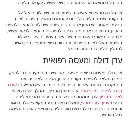
ההבדל בתחושת הרוגע והביטחון של האישה לקראת הלידה.
זירוז לידה טבעי מציע גישות ושיטות רבות שיכולות להקל על
התקופה שלפני הלידה ולתרום להתחלת תהליך הצירים בצורה
טבעית. מאחר ויש מגוון אסטרטגיות שונות שיכולות להתאים לנשים
בהריון, הבחירה באחת מהן צריכה להיעשות בהתאם לרקע האישי,
מצבה הבריאותי והעדפותיה של האם העתידית. על ידי שילוב
השיטות האלו לצד התייעצות עם צוות רפואי מוסמך, ניתן לגשת
לתהליך הלידה בביטחון וברוגע.
עדן דולה ומעסה רפואית
עדן דולה ומעסה רפואית מציעה מגוון שירותים מקיפים כדי לספק
תמיכה מלאה לנשים בתקופת ההריון, הלידה ולאחריה. עם
התמקדות ברווחת האם ובחוויית לידה חיובית, היא מסייעת ב
קורס
הכנה ללידה
, ב
ליווי הריון
אישי בזמן ההריון, במהלך הלידה ו
ליווי
לאחר ההריון
. עדן מתמחה גם בשיטות טבעיות כמו זירוז לידה
טבעי ו
היפוך עובר טבעי
, ומשלבת את הידע המקצועי שלה במגע
ובתמיכה רגשית כדי להבטיח חוויית לידה מותאמת אישית ונעימה
ככל האפשר.