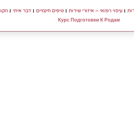
רות
עיסוי רפואי – איזורי שירות
טיפים חינמיים
דבר איתי
הקור
Курс Подготовки К Родам
ה רגשית ופיזית במ
הריון: תפקיד הדולה
admin
דצמבר 24, 2023