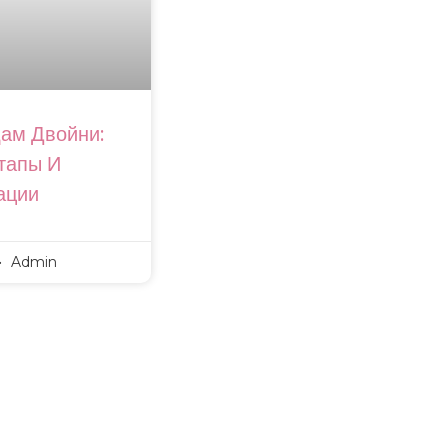
дам Двойни:
тапы И
ации
Admin