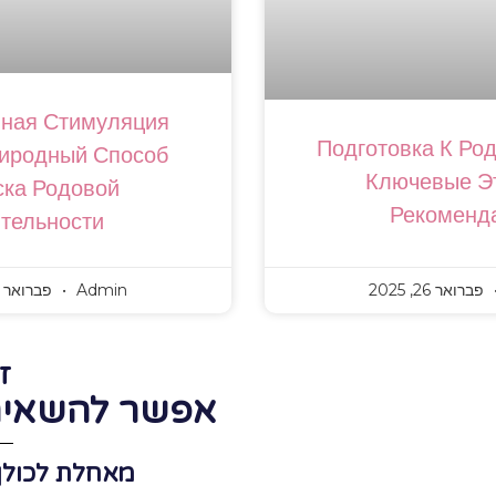
нная Стимуляция
Подготовка К Ро
риродный Способ
Ключевые Э
ска Родовой
Рекоменд
тельности
פברואר 26, 2025
Admin
פברואר 26, 2025
ז
אפשר להשאיר 
מאחלת לכולן 